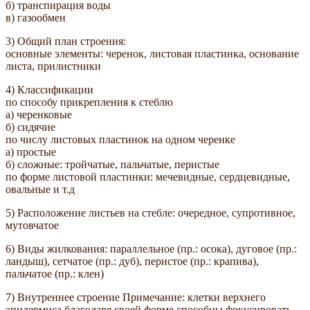
б) транспирация воды
в) газообмен
3) Общий план строения:
основные элементы: черенок, листовая пластинка, основание
листа, прилистники
4) Классификации
по способу прикрепления к стеблю
а) черенковые
б) сидячие
по числу листовых пластинок на одном черенке
а) простые
б) сложные: тройчатые, пальчатые, перистые
по форме листовой пластинки: мечевидные, сердцевидные,
овальные и т.д
5) Расположение листьев на стебле: очередное, супротивное,
мутовчатое
6) Виды жилкования: параллельное (пр.: осока), дуговое (пр.:
ландыш), сетчатое (пр.: дуб), перистое (пр.: крапива),
пальчатое (пр.: клен)
7) Внутреннее строение Примечание: клетки верхнего
эпидермиса благодаря своей форме способны фокусировать