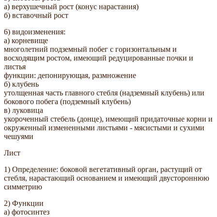
а) верхушечный рост (конус нарастания)
б) вставочный рост
6) видоизменения:
а) корневище
многолетний подземный побег с горизонтальным и
восходящим ростом, имеющий редуцированные почки и
листья
функции: депонирующая, размножение
б) клубень
утолщенная часть главного стебля (надземный клубень) или
бокового побега (подземный клубень)
в) луковица
укороченный стебель (донце), имеющий придаточные корни и
окруженный измененными листьями - мясистыми и сухими
чешуями
Лист
1) Определение: боковой вегетативный орган, растущий от
стебля, нарастающий основанием и имеющий двустороннюю
симметрию
2) Функции
а) фотосинтез