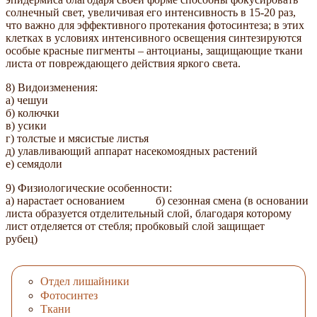
солнечный свет, увеличивая его интенсивность в 15-20 раз,
что важно для эффективного протекания фотосинтеза; в этих
клетках в условиях интенсивного освещения синтезируются
особые красные пигменты – антоцианы, защищающие ткани
листа от повреждающего действия яркого света.
8) Видоизменения:
а) чешуи
б) колючки
в) усики
г) толстые и мясистые листья
д) улавливающий аппарат насекомоядных растений
е) семядоли
9) Физиологические особенности:
а) нарастает основанием б) сезонная смена (в основании
листа образуется отделительный слой, благодаря которому
лист отделяется от стебля; пробковый слой защищает
рубец)
Отдел лишайники
Фотосинтез
Ткани