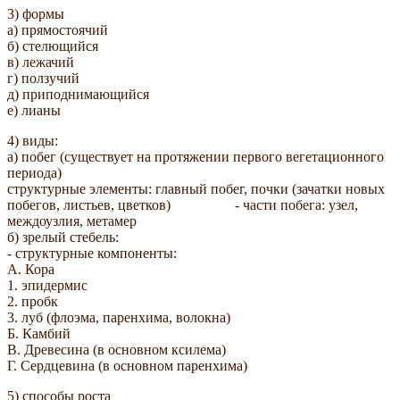
3) формы
а) прямостоячий
б) стелющийся
в) лежачий
г) ползучий
д) приподнимающийся
е) лианы
4) виды:
а) побег (существует на протяжении первого вегетационного
периода)
структурные элементы: главный побег, почки (зачатки новых
побегов, листьев, цветков) - части побега: узел,
междоузлия, метамер
б) зрелый стебель:
- структурные компоненты:
А. Кора
1. эпидермис
2. пробк
3. луб (флоэма, паренхима, волокна)
Б. Камбий
В. Древесина (в основном ксилема)
Г. Сердцевина (в основном паренхима)
5) способы роста