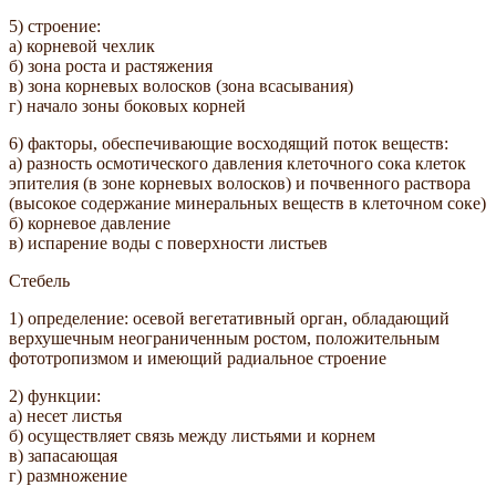
5) строение:
а) корневой чехлик
б) зона роста и растяжения
в) зона корневых волосков (зона всасывания)
г) начало зоны боковых корней
6) факторы, обеспечивающие восходящий поток веществ:
а) разность осмотического давления клеточного сока клеток
эпителия (в зоне корневых волосков) и почвенного раствора
(высокое содержание минеральных веществ в клеточном соке)
б) корневое давление
в) испарение воды с поверхности листьев
Стебель
1) определение: осевой вегетативный орган, обладающий
верхушечным неограниченным ростом, положительным
фототропизмом и имеющий радиальное строение
2) функции:
а) несет листья
б) осуществляет связь между листьями и корнем
в) запасающая
г) размножение