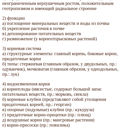
неограниченным верхушечным ростом, положительным
геотропизмом и имеющий радиальное строение
2) функции
а) поглощение минеральных веществ и воды из почвы
б) укрепление растения в почве
в) депонирование питательных веществ
г) размножение (у корнеотпрысковых растений)
3) корневая система
а) структурные элементы: главный корень, боковые корни,
придаточные корни
б) типы: стержневая (главным образом, у двудольных, пр.:
одуванчик), мочковатая (главным образом, у однодольных,
пр.: лук)
4) видоизменения корня
а) корнеплоды (мясистые, содержат большой запас
питательных веществ, пр.: морковь, свекла)
б) корневые клубни (представляют собой утолщения
придаточных корней, пр.: георгин)
в) опорные (ходульные) клубни (пр.: кукуруза)
г) придаточные корни-прицепки (пр.: плющ)
д) воздушные корни (пр.: мангровые растения)
е) корни-присоски (пр.: повилика)