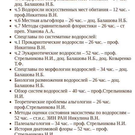
доц. Балашова Н.Б.
ч.5 Водоросли искусственных мест обитания – 12 час. -
проф.Никитина В.Н.
ч.6 Местная альгофлора – 26 час. – доц. Балашова Н.Б.
ч.7 Методы сравнительной флористики – 26 час. – ст
преп. Уланова А.А.
Спецглавы по систематике водорослей:
ч.1 Прокариотические водоросли – 26 час. – проф.
Никитина В.Н.
ч.2 Эукариотические водоросли – 52 час. – проф.
Стрельникова Н.И., доц. Балашова Н.Б., доц. Козыренко
Т.Ф.
Спецглавы по морфологии водорослей – 34 час. – доц.
Балашова Н.Б.
Биология размножения водорослей – 26 час. – доц.
Балашова Н.Б.
Обзор систем водорослей – 40 час. – проф.Стрельникова
Н.И.
Теоретические проблемы альгологии – 26 час.
проф.Стрельникова Н.И.
Методы оценки состояния экосистемы по водорослям –
52 час. – ст.н.с. ЗИН РАН Никулина В.Н.
Палеоальгология – 34 час. – проф. Стрельникова Н.И.
История диатомовой флоры – 52 час. – проф.
Стрельникова Н.И.