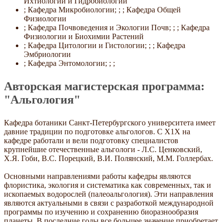
Ихтиологии и Гидробиологии
; Кафедра Микробиологии; ; ; Кафедра Общей
Физиологии
; Кафедра Почвоведения и Экологии Почв; ; ; Кафедра
Физиологии и Биохимии Растений
; Кафедра Цитологии и Гистологии; ; ; Кафедра
Эмбриологии
; Кафедра Энтомологии; ; ;
Авторская магистерская программа:
"Альгология"
Кафедра ботаники Санкт-Петербургского университета имеет
давние традиции по подготовке альгологов. С Х1Х на
кафедре работали и вели подготовку специалистов
крупнейшие отечественные альгологи - Л.С. Ценковский,
Х.Я. Гоби, В.С. Порецкий, В.И. Полянский, М.М. Голлербах.
Основными направлениями работы кафедры являются
флористика, экология и систематика как современных, так и
ископаемых водорослей (палеоальгология). Эти направления
являются актуальными в связи с разработкой международной
программы по изучению и сохранению биоразнообразия
планеты. В последние годы все большее значение приобретает